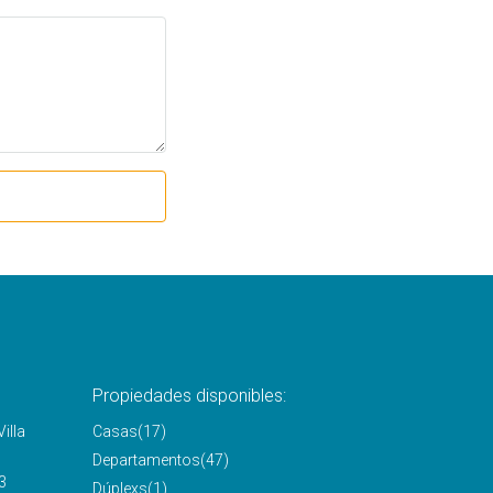
Propiedades disponibles:
illa
Casas
(17)
Departamentos
(47)
3
Dúplexs
(1)