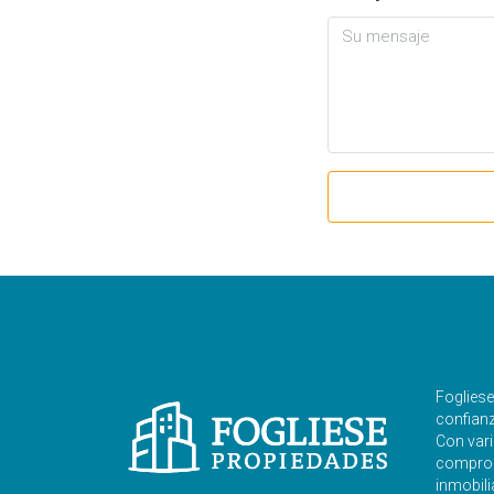
Foglies
confianza
Con vari
comprom
inmobili