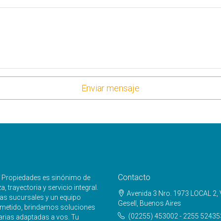
Enviar mensaje
Contacto
e Propiedades es sinónimo de
, trayectoria y servicio integral.
Avenida 3 Nro. 1973 LOCAL 2, V
as sucursales y un equipo
Gesell, Buenos Aires
etido, brindamos soluciones
(02255) 453002 - 2255 52435
arias adaptadas a vos. Tu