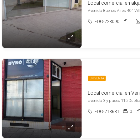
Local comercial en alqu
FOG-223090
1
EN VENTA
Local comercial en Ven
avenida 3 y paseo 115 Duplica
FOG-213631
0