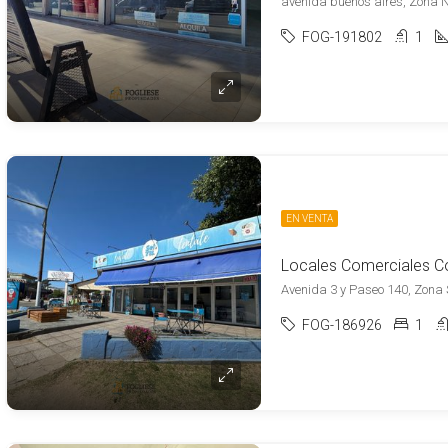
avenida buenos aires, Zona No
FOG-191802
1
EN VENTA
Avenida 3 y Paseo 140, Zona S
FOG-186926
1