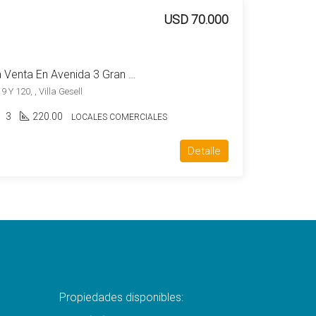
USD 70.000
Local Con Vivienda A La Venta En Avenida 3 Gran Potencial Comercial
 120, , Villa Gesell
3
220.00
LOCALES COMERCIALES
Detalle
Propiedades disponibles: