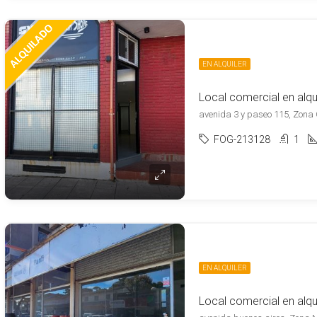
EN ALQUILER
avenida 3 y paseo 115, Zona C
FOG-213128
1
EN ALQUILER