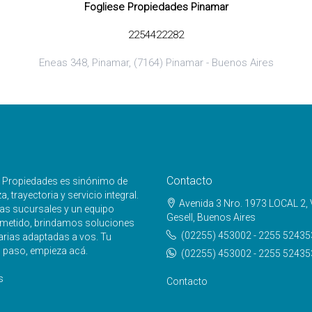
Fogliese Propiedades Pinamar
2254422282
Eneas 348, Pinamar, (7164) Pinamar - Buenos Aires
Contacto
e Propiedades es sinónimo de
, trayectoria y servicio integral.
Avenida 3 Nro. 1973 LOCAL 2, V
as sucursales y un equipo
Gesell, Buenos Aires
etido, brindamos soluciones
(02255) 453002 - 2255 52435
arias adaptadas a vos. Tu
 paso, empieza acá.
(02255) 453002 - 2255 52435
s
Contacto