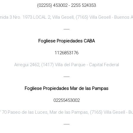
(02255) 453002 - 2255 524353
nida 3 Nro. 1973 LOCAL 2, Villa Gesell, (7165) Villa Gesell - Buenos A
-----
Fogliese Propiedades CABA
1126853176
Arregui 2462, (1417) Villa del Parque - Capital Federal
-----
Fogliese Propiedades Mar de las Pampas
02255453002
 70 Paseo de las Luces, Mar de las Pampas, (7165) Villa Gesell - B
-----