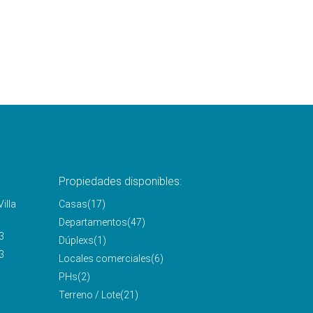
Propiedades disponibles:
illa
Casas
(17)
Departamentos
(47)
3
Dúplexs
(1)
3
Locales comerciales
(6)
PHs
(2)
Terreno / Lote
(21)