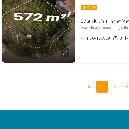
EN VENTA
Avenida 4 y Paseo 138, , Villa
FOG-186929
0
1
2
3