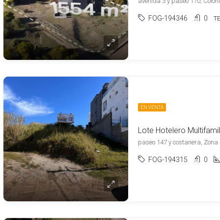
avenida 3 y paseo 170, Coloni
FOG-194346
0
T
EN VENTA
paseo 147 y costanera, Zona S
FOG-194315
0