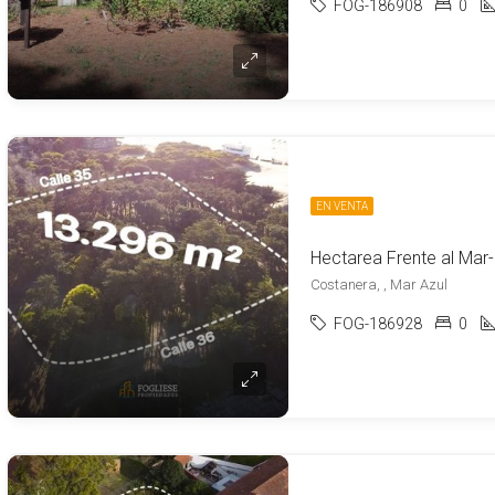
FOG-186908
0
EN VENTA
Hectarea Frente al Mar
Costanera, , Mar Azul
FOG-186928
0