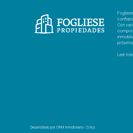
Foglies
confianza
Con vari
comprom
inmobili
próximo
Leer má
Desarrollado por
CRM Inmobiliario - 2clics