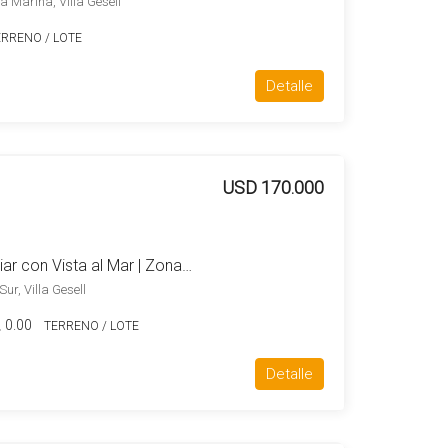
a Marina, Villa Gesell
ERRENO / LOTE
Detalle
USD 170.000
Lote Hotelero Multifamiliar con Vista al Mar | Zona de Alto Crecimiento
ur, Villa Gesell
0.00
TERRENO / LOTE
Detalle