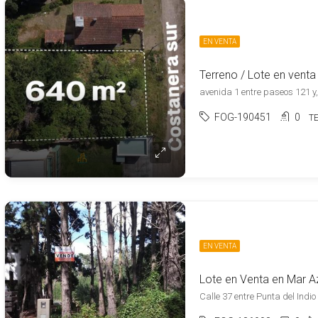
EN VENTA
avenida 1 entre paseos 121 y,
FOG-190451
0
T
EN VENTA
Lote en Venta en Mar Az
Calle 37 entre Punta del Indio