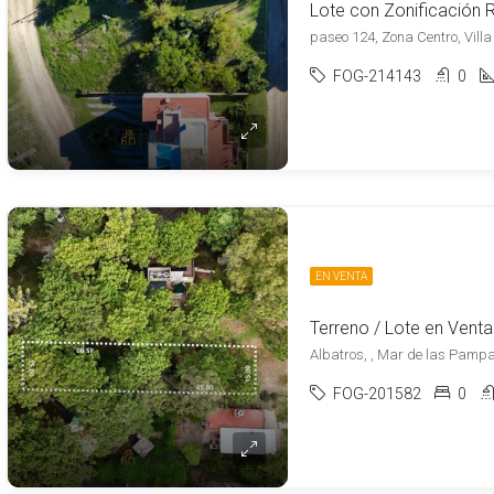
paseo 124, Zona Centro, Villa
FOG-214143
0
EN VENTA
Albatros, , Mar de las Pamp
FOG-201582
0