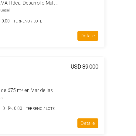
Lote con Zonificación RMA | Ideal Desarrollo Multifamiliar en Villa Gesell
 Gesell
0.00
TERRENO / LOTE
Detalle
USD 89.000
Terreno / Lote en Venta de 675 m² en Mar de las Pampas – Zona Residencial RU/1
as
0
0.00
TERRENO / LOTE
Detalle