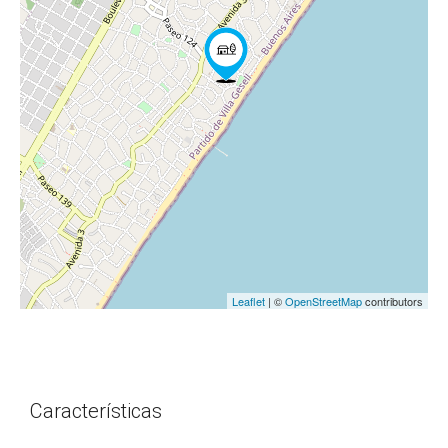
Leaflet
| ©
OpenStreetMap
contributors
Características