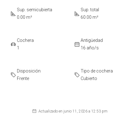
Sup. semicubierta
Sup. total
0.00 m²
60.00 m²
Cochera
Antigüedad
1
16 año/s
Disposición
Tipo de cochera
Frente
Cubierto
Actualizado en junio 11, 2026 a 12:53 pm