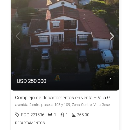
USD 250.000
Complejo de departamentos en venta – Villa Gesell Zona Centro
avenida 2 entre paseos 108 y 109, Zona Centro, Villa Gesell
FOG-221536
1
1
265.00
DEPARTAMENTOS