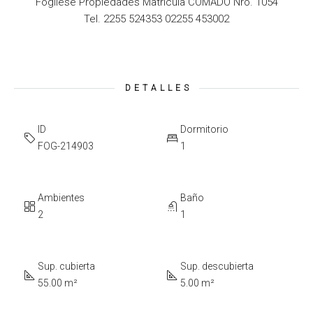
Fogliese Propiedades Matricula COMADO Nro. 1054
Tel. 2255 524353 02255 453002
DETALLES
ID
Dormitorio
FOG-214903
1
Ambientes
Baño
2
1
Sup. cubierta
Sup. descubierta
55.00 m²
5.00 m²