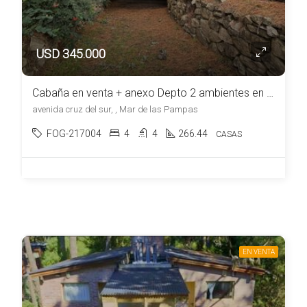
USD 345.000
Cabaña en venta + anexo Depto 2 ambientes en Mar de las Pampas
avenida cruz del sur, , Mar de las Pampas
FOG-217004
4
4
266.44
CASAS
EN VENTA