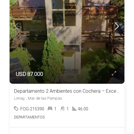
USD 87.000
Departamento 2 Ambientes con Cochera – Excelente Ubicación en Mar de las Pampas
Limay, , Mar de las Pampas
FOG-215390
1
1
46.00
DEPARTAMENTOS