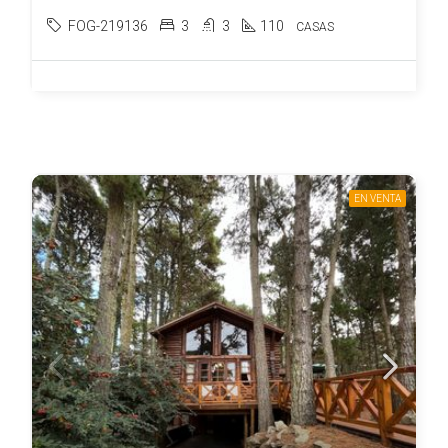
FOG-219136
3
3
110
CASAS
EN VENTA