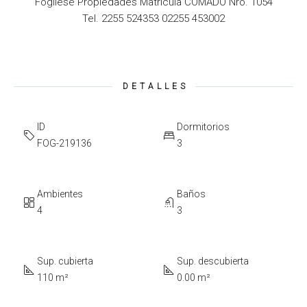
Fogliese Propiedades Matricula COMADO Nro. 1054
Tel. 2255 524353 02255 453002
DETALLES
ID
Dormitorios
FOG-219136
3
Ambientes
Baños
4
3
Sup. cubierta
Sup. descubierta
110 m²
0.00 m²