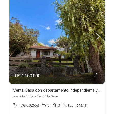
USD 160.000
Venta-Casa con departamento independiente y pileta Villa Gesell
avenida 6, Zona Sur, Villa Gesell
FOG-202658
3
3
100
CASAS