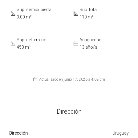
Sup. semicubierta
Sup. total
0.00 m²
110 m²
Sup. del terreno
Antigüedad
450 m²
13 año/s
Actualizado en junio 17, 2026 a 4:03 pm
Dirección
Dirección
Uruguay