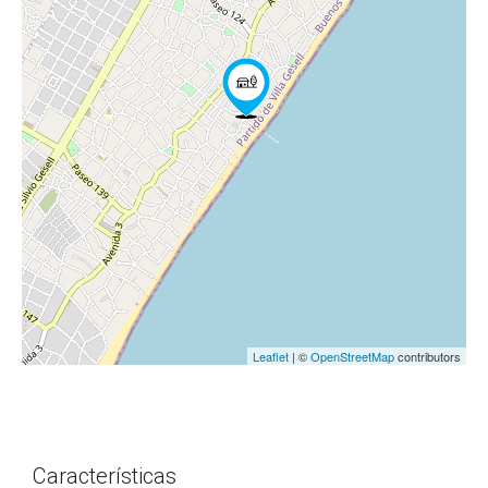
Leaflet
| ©
OpenStreetMap
contributors
Características