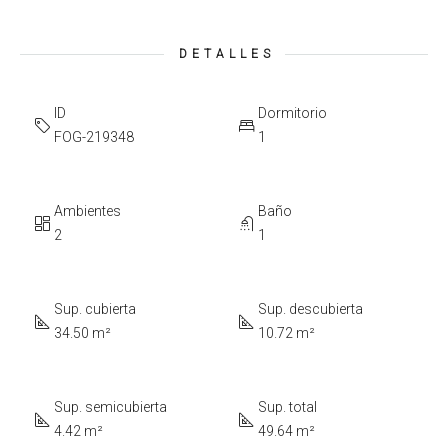
DETALLES
ID
Dormitorio
FOG-219348
1
Ambientes
Baño
2
1
Sup. cubierta
Sup. descubierta
34.50 m²
10.72 m²
Sup. semicubierta
Sup. total
4.42 m²
49.64 m²